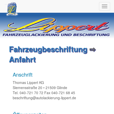
Toggl
navig
Fahrzeugbeschriftung
⇨
Anfahrt
Anschrift
Thomas Lippert KG
Siemensstraße 20 • 21509 Glinde
Tel. 040-721 70 72 Fax 040-721 68 45
beschriftung@autolackierung-lippert.de